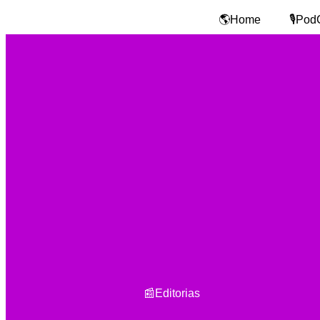
🌎Home
🎙️Pod
📰Editorias