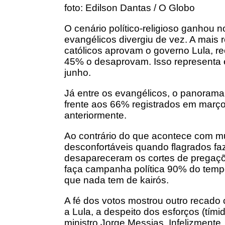
foto: Edilson Dantas / O Globo
O cenário político-religioso ganhou no
evangélicos divergiu de vez. A mais
católicos aprovam o governo Lula, r
45% o desaprovam. Isso representa 
junho.
Já entre os evangélicos, o panorama 
frente aos 66% registrados em mar
anteriormente.
Ao contrário do que acontece com mui
desconfortáveis quando flagrados faz
desapareceram os cortes de pregaçõ
faça campanha política 90% do tempo
que nada tem de kairós.
A fé dos votos mostrou outro recado 
a Lula, a despeito dos esforços (tími
ministro Jorge Messias. Infelizment