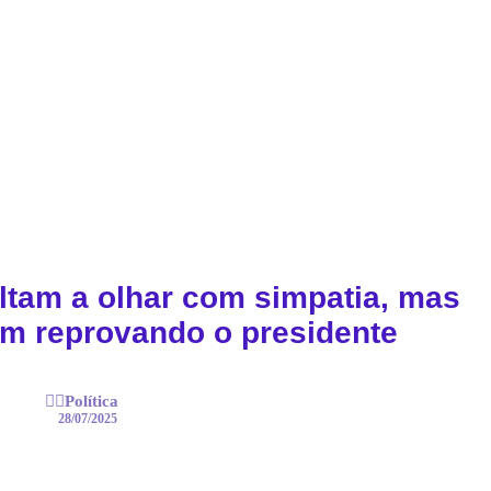
oltam a olhar com simpatia, mas
m reprovando o presidente
👨‍⚕️Política
28/07/2025