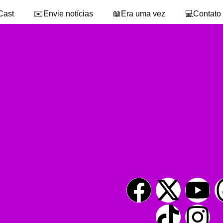
Cast
✉️Envie notícias
📖Era uma vez
💻Contato