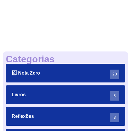
🎤Louvor
,
📰Notícias Gospel
Felipe Araújo e Deive Leonardo
emocionam o público na Praça da Sé
com a música “Deus Coloca o Chão”
Categorias
0️⃣ Nota Zero
20
Livros
5
Reflexões
3