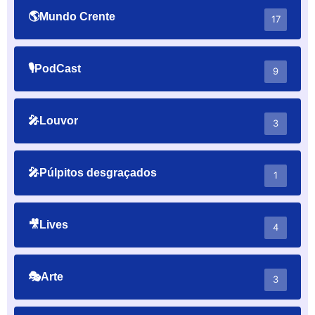
🌎Mundo Crente
17
🎙PodCast
9
🎤Louvor
3
🎤Púlpitos desgraçados
1
🎥Lives
4
🎭Arte
3