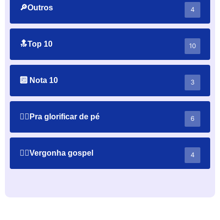
🔎Outros
4
🔝Top 10
10
🔟 Nota 10
3
🙋‍♂️Pra glorificar de pé
6
🤦‍♂️Vergonha gospel
4