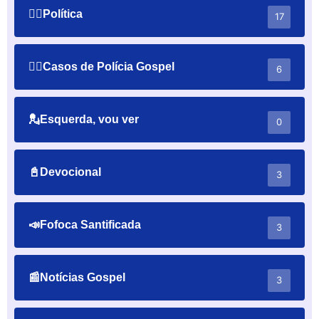
👨‍⚕️Política
17
👮‍♂️Casos de Polícia Gospel
6
💂Esquerda, vou ver
0
📓Devocional
3
📣Fofoca Santificada
3
📰Notícias Gospel
3