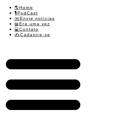
🌎Home
🎙️PodCast
✉️Envie notícias
📖Era uma vez
💻Contato
✍️Cadastre-se