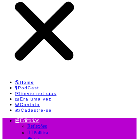
🌎Home
🎙️PodCast
✉️Envie notícias
📖Era uma vez
💻Contato
✍️Cadastre-se
📰Editorias
Reflexões
👨‍⚕️Política