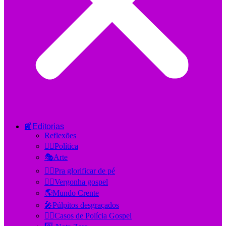
📰Editorias
Reflexões
👨‍⚕️Política
🎭Arte
🙋‍♂️Pra glorificar de pé
🤦‍♂️Vergonha gospel
🌎Mundo Crente
🎤Púlpitos desgraçados
👮‍♂️Casos de Polícia Gospel