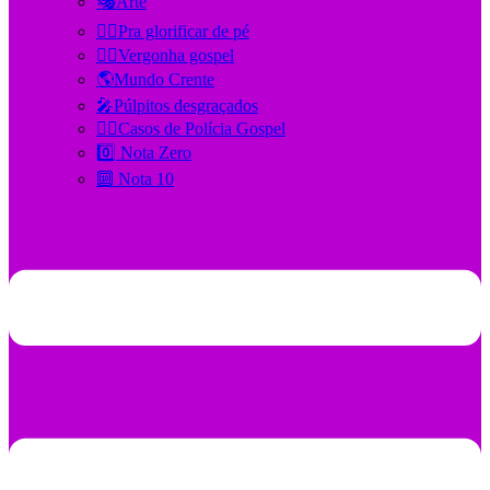
🎭Arte
🙋‍♂️Pra glorificar de pé
🤦‍♂️Vergonha gospel
🌎Mundo Crente
🎤Púlpitos desgraçados
👮‍♂️Casos de Polícia Gospel
0️⃣ Nota Zero
🔟 Nota 10