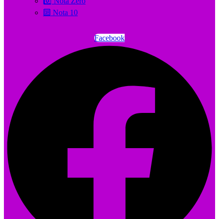
0️⃣ Nota Zero
🔟 Nota 10
Facebook