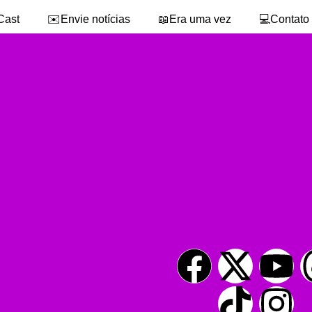
Cast
✉️Envie notícias
📖Era uma vez
💻Contato