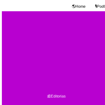
🌎Home
🎙️Pod
📰Editorias