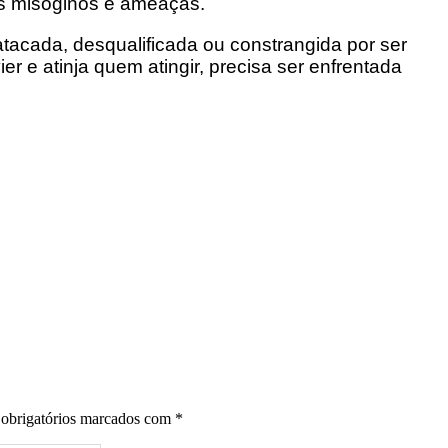
es misóginos e ameaças.
atacada, desqualificada ou constrangida por ser
er e atinja quem atingir, precisa ser enfrentada
obrigatórios marcados com
*