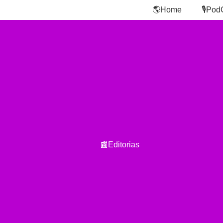
🌎Home
🎙️Pod
📰Editorias