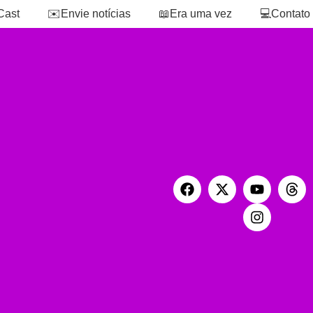
Cast
✉️Envie notícias
📖Era uma vez
💻Contato